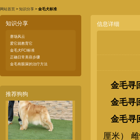
网站首页
>
知识分享
>
金毛犬标准
知识分享
信息详细
赛场风云
爱它就教育它
金毛犬FCI标准
金毛公犬
正确日常美容步骤
金毛有眼屎的治疗方法
金毛寻
推荐狗狗
金毛寻回
金毛寻
厘米） 雌性
金毛母犬