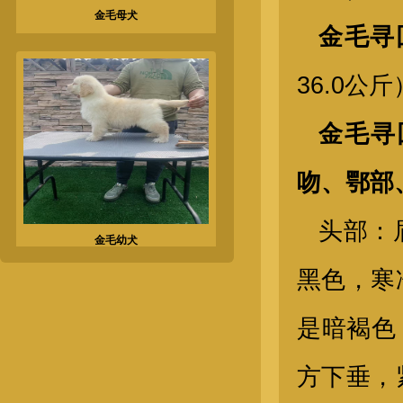
金毛寻
36.0公斤
金毛寻
吻、鄂部
金毛幼犬
头部：
黑色，寒
是暗褐色
方下垂，