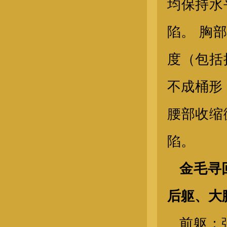
均保持水
陷。 胸
奥斯卡-公（4674）
度（包括
不成桶形
腰部收缩
陷。
金毛寻
阿呆
后躯、大
前躯：