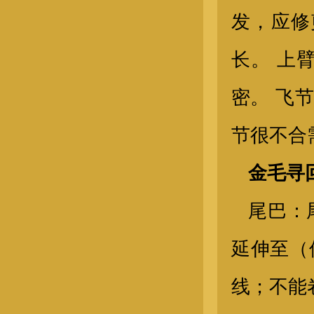
发，应修
长。 上
密。 飞
节很不合
金毛母犬
金毛寻
尾巴：
延伸至（
线；不能
金毛幼犬