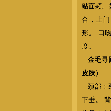
贴面颊。
金毛幼犬
合，上门
形。 口
度。
金毛寻
奥斯卡-母
皮肤）
颈部：
下垂。 