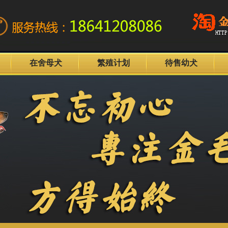
在舍母犬
繁殖计划
待售幼犬