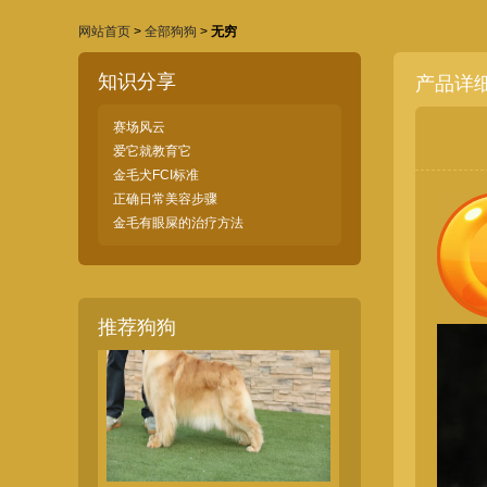
网站首页
>
全部狗狗
>
无穷
知识分享
产品详
赛场风云
爱它就教育它
金毛犬FCI标准
金毛公犬
正确日常美容步骤
金毛有眼屎的治疗方法
推荐狗狗
金毛母犬